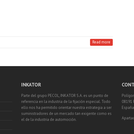
Read more
INKATOR
CONT
Parte del grupo PECOL, INKATOR S.A. es un punto de
Polígon
referencia en la industria de la fijación especial. Todo
08191 
ello nos ha permitido orientar nuestra estrategia a ser
España
suministradores de un mercado tan exigente como es
Apartad
el de la industria de automoción.