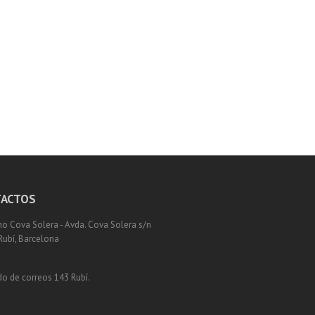
ACTOS
o Cova Solera - Avda. Cova Solera s/n
Rubí, Barcelona
o de correos 143 Rubí.