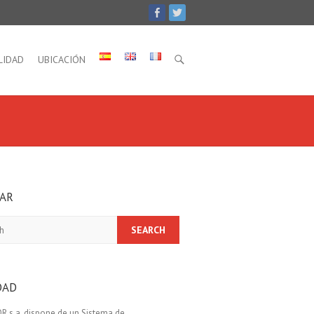
LIDAD
UBICACIÓN
AR
DAD
R s.a. dispone de un Sistema de