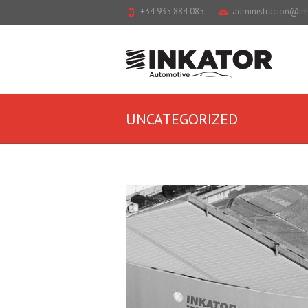
+34 935 884 085
administracion@in
UNCATEGORIZED