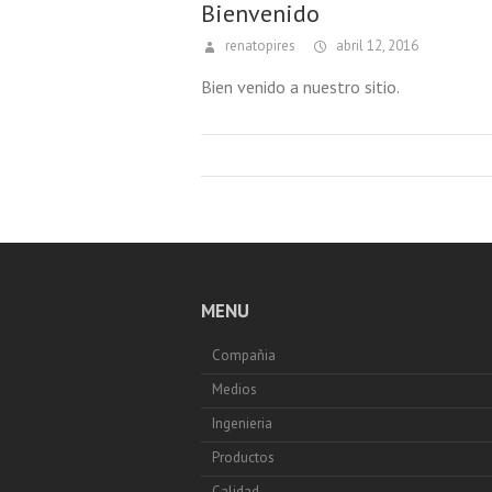
Bienvenido
renatopires
abril 12, 2016
Bien venido a nuestro sitio.
MENU
Compañia
Medios
Ingenieria
Productos
Calidad