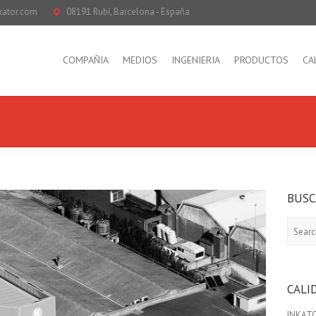
kator.com
08191 Rubí, Barcelona - España
COMPAÑIA
MEDIOS
INGENIERIA
PRODUCTOS
CA
BUSC
Search
CALI
INKATO