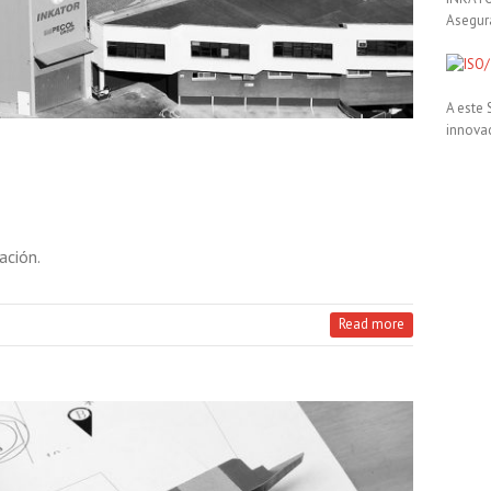
Asegura
A este 
innovac
ación.
Read more